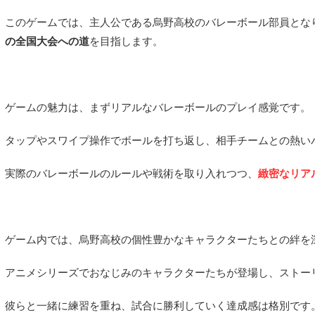
このゲームでは、主人公である烏野高校のバレーボール部員とな
の全国大会への道
を目指します。
ゲームの魅力は、まずリアルなバレーボールのプレイ感覚です。
タップやスワイプ操作でボールを打ち返し、相手チームとの熱い
実際のバレーボールのルールや戦術を取り入れつつ、
緻密なリア
ゲーム内では、烏野高校の個性豊かなキャラクターたちとの絆を
アニメシリーズでおなじみのキャラクターたちが登場し、ストー
彼らと一緒に練習を重ね、
試合に勝利していく達成感は格別
です