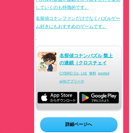
していくのも特徴的です。
名探偵コナンファンだけでなく
パズルゲー
ム好きにもおすすめのゲーム
です。
名探偵コナンパズル 盤上
の連鎖（クロスチェイ
ン）
CYBIRD Co., Ltd.
無料
posted
with
アプリーチ
詳細ページへ