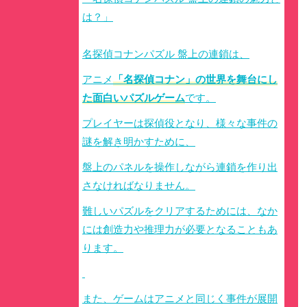
は？」
名探偵コナンパズル 盤上の連鎖は、
アニメ
「名探偵コナン」の世界を舞台にし
た面白いパズルゲーム
です。
プレイヤーは探偵役となり、様々な事件の
謎を解き明かすために、
盤上のパネルを操作しながら連鎖を作り出
さなければなりません。
難しいパズルをクリアするためには、なか
には
創造力や推理力が必要
となることもあ
ります。
また、ゲームはアニメと同じく事件が展開